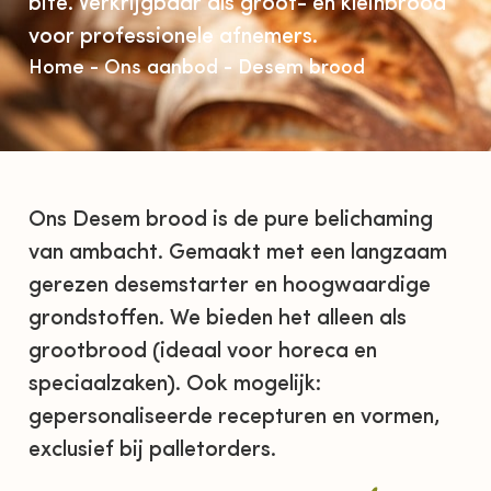
bite. Verkrijgbaar als groot- en kleinbrood
voor professionele afnemers.
Home
-
Ons aanbod
-
Desem brood
Ons Desem brood is de pure belichaming
van ambacht. Gemaakt met een langzaam
gerezen desemstarter en hoogwaardige
grondstoffen. We bieden het alleen als
grootbrood (ideaal voor horeca en
speciaalzaken). Ook mogelijk:
gepersonaliseerde recepturen en vormen,
exclusief bij palletorders.