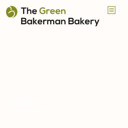
Bedankt
Home
-
Bedankt